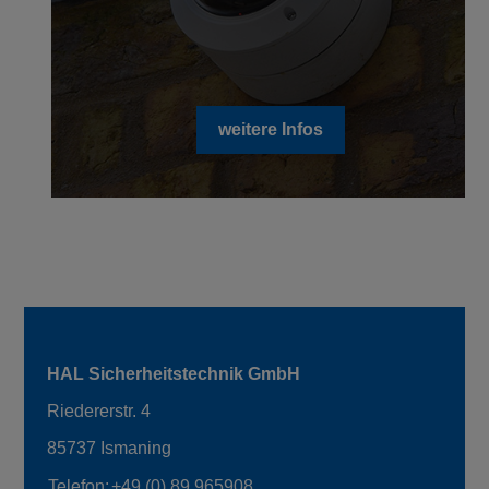
weitere Infos
HAL Sicherheitstechnik GmbH
Riedererstr. 4
85737 Ismaning
Telefon:
+49 (0) 89 965908