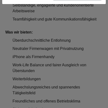
Selbständige, engagierte und kundenorientierte
Arbeitsweise
Teamfähigkeit und gute Kommunikationsfähigkeit
Was wir bieten:
Überdurchschnittliche Entlohnung
Neutraler Firmenwagen mit Privatnutzung
iPhone als Firmenhandy
Work-Life Balance und fairer Ausgleich von
Überstunden
Weiterbildungen
Abwechslungsreiches und spannendes
Tätigkeitsfeld
Freundliches und offenes Betriebsklima