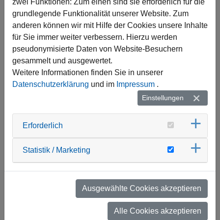
zwei Funktionen: Zum einen sind sie erforderlich für die
Montagetätigkeit und Störungsbeseitigung beim
grundlegende Funktionalität unserer Website. Zum
Kunden
anderen können wir mit Hilfe der Cookies unsere Inhalte
Programmierung und Wartung unserer Systeme und
für Sie immer weiter verbessern. Hierzu werden
Komponenten (TELENOT, ABI, Honeywell,
pseudonymisierte Daten von Website-Besuchern
Hikvision)
gesammelt und ausgewertet.
Weitere Informationen finden Sie in unserer
Gewährleistung einer hohen Kundenzufriedenheit
Datenschutzerklärung
und im
Impressum
.
Übernahme vom hauseigenen 24h-Notdienst
Einstellungen
(gesonderte Vergütung) in regelmäßigen Zyklen
nach erfolgter Einarbeitung
Erforderlich
Ihr Profil:
Statistik / Marketing
Erfolgreich abgeschlossene Ausbildung im Bereich
Elektro
Gute Deutschkenntnisse in Wort und Schrift
Ausgewählte Cookies akzeptieren
Berufserfahrung in vergleichbarer Tätigkeit ist von
Alle Cookies akzeptieren
Vorteil